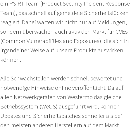
ein PSIRT-Team (Product Security Incident Response
Team), das schnell auf gemeldete Sicherheitslücken
reagiert. Dabei warten wir nicht nur auf Meldungen,
sondern überwachen auch aktiv den Markt für CVEs
(Common Vulnerabilities and Exposures), die sich in
irgendeiner Weise auf unsere Produkte auswirken
können.
Alle Schwachstellen werden schnell bewertet und
notwendige Hinweise online veröffentlicht. Da auf
allen Netzwerkgeräten von Westermo das gleiche
Da sich die Technologie schnell ändert, ist kein U
Da sich die Technologie schnell ändert, ist kein U
Da sich die Technologie schnell ändert, ist kein U
Betriebssystem (WeOS) ausgeführt wird, können
Produktanfälligkeiten gefeit. Wir verstehen, dass e
Produktanfälligkeiten gefeit. Wir verstehen, dass e
Produktanfälligkeiten gefeit. Wir verstehen, dass e
Updates und Sicherheitspatches schneller als bei
Incident Management von entscheidender Bedeut
Incident Management von entscheidender Bedeut
Incident Management von entscheidender Bedeut
den meisten anderen Herstellern auf dem Markt