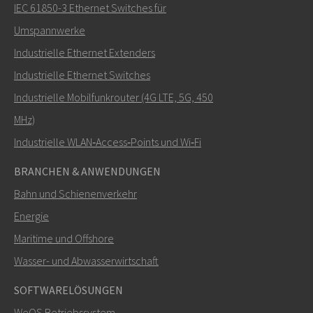
IEC 61850-3 Ethernet Switches für
Umspannwerke
Industrielle Ethernet Extenders
Wie kann Nuri Sie kontaktieren?
Industrielle Ethernet Switches
Industrielle Mobilfunkrouter (4G LTE, 5G, 450
MHz)
Industrielle WLAN‑Access‑Points und Wi‑Fi
BRANCHEN & ANWENDUNGEN
Bahn und Schienenverkehr
Energie
Maritime und Offshore
SENDEN
Wasser- und Abwasserwirtschaft
SOFTWARELÖSUNGEN
Weitere Kontaktmöglichkeiten
WeOS Betriebssystem