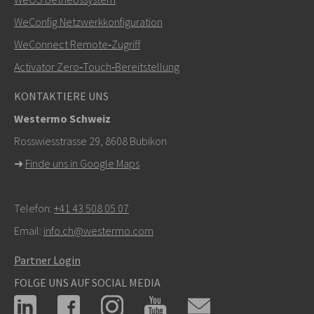
+46 16 42 80 00
WeConfig Netzwerkkonfiguration
WeConnect Remote‑Zugriff
info@westermo.com
Activator Zero‑Touch‑Bereitstellung
Bei Supportanfragen,
hier klicken, um den technischen
KONTAKTIERE UNS
Support zu kontaktieren
Westermo Schweiz
Rosswiesstrasse 29, 8608 Bubikon
➜
Finde uns in Google Maps
Telefon:
+41 43 508 05 07
Email:
info.ch@westermo.com
Partner Login
FOLGE UNS AUF SOCIAL MEDIA